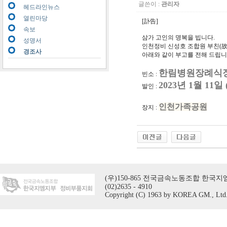
글쓴이 :
관리자
헤드라인뉴스
열린마당
[訃告]
속보
삼가 고인의 명복을 빕니다.
성명서
인천정비 신성호 조합원 부친(
경조사
아래와 같이 부고를 전해 드립
한림병원장례식
빈소 :
2023년 1월 11일
발인 :
인천가족공원
장지 :
(우)150-865 전국금속노동조합 한국지엠지
(02)2635 - 4910
Copyright (C) 1963 by KOREA GM., Ltd. A