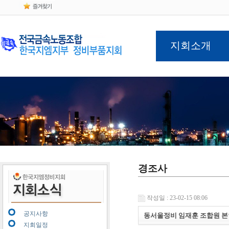
지회소개
경조사
작성일 : 23-02-15 08:06
공지사항
동서울정비 임재훈 조합원 본
지회일정