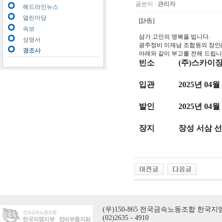
글쓴이 :
관리자
헤드라인뉴스
열린마당
[訃告]
속보
삼가 고인의 명복을 빕니다.
성명서
광주정비 이재남 조합원의 장인
경조사
아래와 같이 부고를 전해 드립니
빈소
(주)스카이장
입관
2025년 04월
발인
2025년 04월
장지
장성 서삼 선
(우)150-865 전국금속노동조합 한국지엠지
(02)2635 - 4910