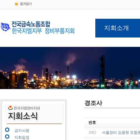
지회소개
경조사
번호
공지사항
1002
서울정비 김용현 조합
지회일정