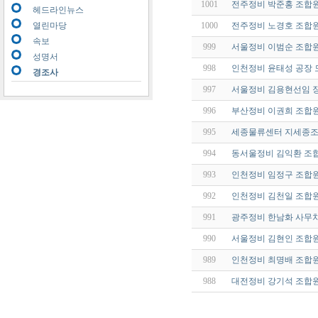
1001
전주정비 박준홍 조합원
헤드라인뉴스
열린마당
1000
전주정비 노경호 조합
속보
999
서울정비 이범순 조합원
성명서
998
인천정비 윤태성 공장 
경조사
997
서울정비 김용현선임 
996
부산정비 이권희 조합원
995
세종물류센터 지세종조
994
동서울정비 김익환 조
993
인천정비 임정구 조합
992
인천정비 김천일 조합
991
광주정비 한남화 사무
990
서울정비 김현인 조합
989
인천정비 최명배 조합
988
대전정비 강기석 조합