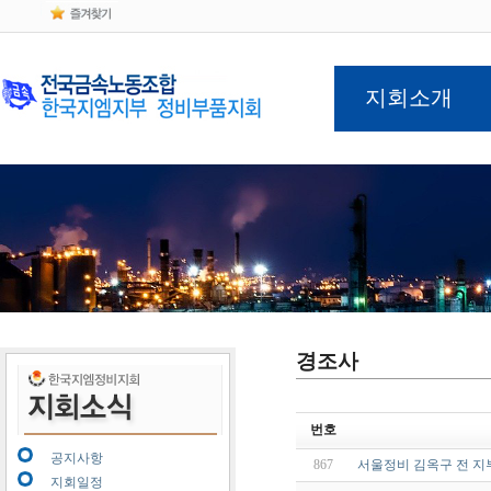
지회소개
경조사
번호
공지사항
867
서울정비 김옥구 전 지
지회일정