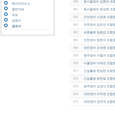
866
동서울정비 김환대 조
헤드라인뉴스
열린마당
865
동서울정비 한성희 조
속보
864
인천정비 신성호 조합
성명서
863
인천정비 김진안 조합원
경조사
862
세종물류 임종갑 조합
861
인천정비 정한수 조합원
860
대전정비 오세현 조합원
859
원주정비 이철규 조합
858
서울정비 이재진 조합
857
긴급출동 한성한 조합원
856
긴급출동 류한일 조합
855
광주정비 김경식 조합
854
대전정비 이무현 조합원
853
대전정비 정연국 조합원