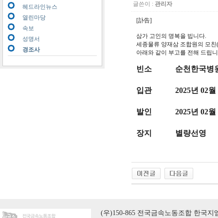
글쓴이 :
관리자
헤드라인뉴스
열린마당
[訃告]
속보
삼가 고인의 명복을 빕니다.
성명서
세종물류 양재삼 조합원의 모친
경조사
아래와 같이 부고를 전해 드립니
빈소
순천한국병원
입관
2025년 02월
발인
2025년 02월
장지
별량선영
(우)150-865 전국금속노동조합 한국지엠지