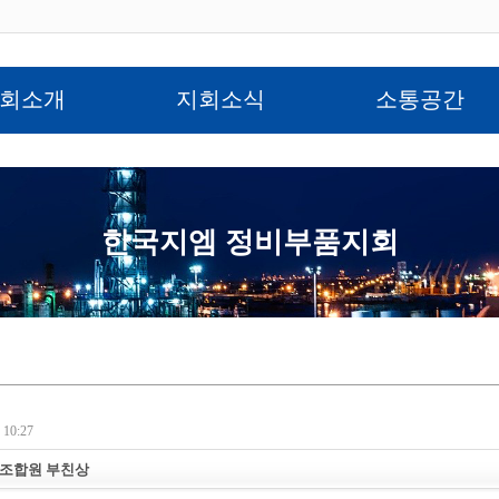
회소개
지회소식
소통공간
한국지엠 정비부품지회
10:27
조합원 부친상