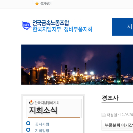
지
경조사
작성일 : 12-06-20 
공지사항
부품분회 이기갑
지회일정