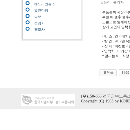
글쓴이 :
관리자
헤드라인뉴스
열린마당
부품분회 저장2직
속보
부친 이 원字 술字께서
노환으로 별세하셨
성명서
삼가 고인의 명복을
경조사
- 빈 소 : 건국
- 발 인 : 2012년 6
- 장 지 : 이천호
- 연락처 : 이기갑 01
* 알리는 이 : 
(우)150-865 전국금속노동조
Copyright (C) 1963 by KOREA